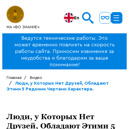
En
МА «ВО ЗНАНИЕ»
Ведутся технические работы. Это
может временно повлиять на скорость
работы сайта. Приносим извинения за
неудобства и благодарим за ваше
понимание!
Главная
Видео
Люди, у Которых Нет Друзей, Обладают
Этими 5 Редкими Чертами Характера.
Люди, у Которых Нет
Друзей, Обладают Этими 5