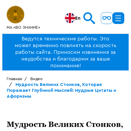
En
МА «ВО ЗНАНИЕ»
Ведутся технические работы. Это
может временно повлиять на скорость
работы сайта. Приносим извинения за
неудобства и благодарим за ваше
понимание!
Главная
Видео
Мудрость Великих Стоиков, Которая
Поражает Глубиной Мыслей! Мудрые Цитаты и
Афоризмы
Мудрость Великих Стоиков,