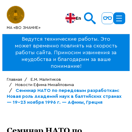
En
МА «ВО ЗНАНИЕ»
Ведутся технические работы. Это
может временно повлиять на скорость
работы сайта. Приносим извинения за
неудобства и благодарим за ваше
понимание!
Главная
Е.М. Малитиков
Новости Ефима Михайловича
Семинар НАТО по передовым разработкам:
Новая роль Академий наук в балтийских странах
— 19-23 ноября 1996 г. — Афины, Греция
Семинар НАТО по