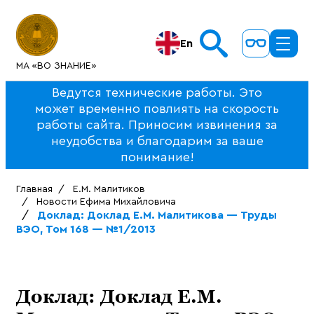
En
МА «ВО ЗНАНИЕ»
Ведутся технические работы. Это
может временно повлиять на скорость
работы сайта. Приносим извинения за
неудобства и благодарим за ваше
понимание!
Главная
Е.М. Малитиков
Новости Ефима Михайловича
Доклад: Доклад Е.М. Малитикова — Труды
ВЭО, Том 168 — №1/2013
Доклад: Доклад Е.М.