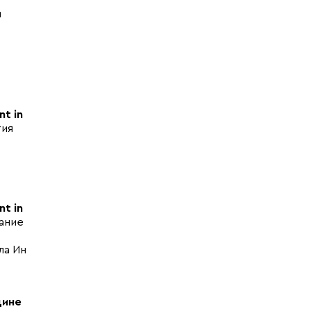
и
t in
тия
t in
вание
ла Ин
дине