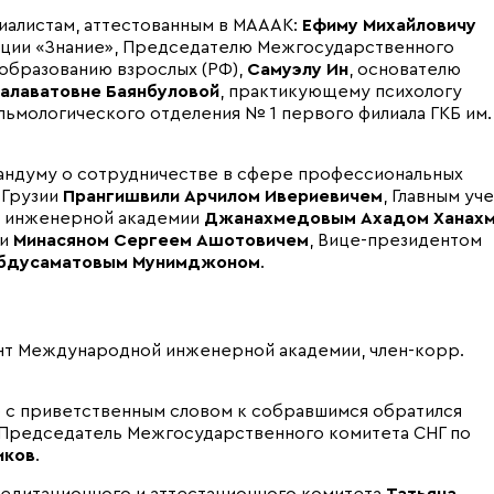
иалистам, аттестованным в МАААК:
Ефиму Михайловичу
ции «Знание», Председателю Межгосударственного
 образованию взрослых (РФ),
Самуэлу Ин
, основателю
алаватовне Баянбуловой
, практикующему психологу
альмологического отделения № 1 первого филиала ГКБ им. 
ндуму о сотрудничестве в сфере профессиональных
 Грузии
Прангишвили Арчилом Ивериевичем
, Главным уч
й инженерной академии
Джанахмедовым Ахадом Ханах
ии
Минасяном Сергеем Ашотовичем
, Вице-президентом
бдусаматовым Мунимджоном
.
нт Международной инженерной академии, член-корр.
 с приветственным словом к собравшимся обратился
 Председатель Межгосударственного комитета СНГ по
иков
.