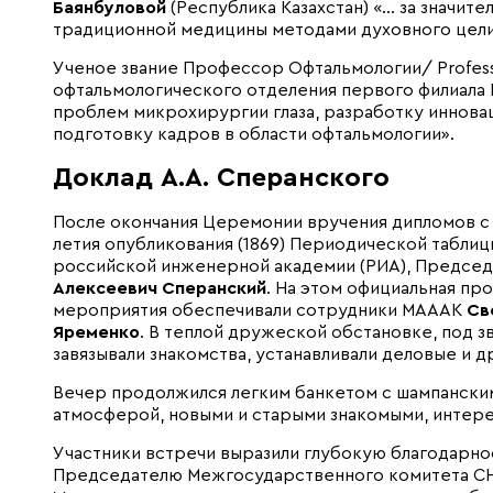
Баянбуловой
(Республика Казахстан) «… за значит
традиционной медицины методами духовного цели
Ученое звание Профессор Офтальмологии/ Profes
офтальмологического отделения первого филиала ГК
проблем микрохирургии глаза, разработку иннова
подготовку кадров в области офтальмологии».
Доклад А.А. Сперанского
После окончания Церемонии вручения дипломов с 
летия опубликования (1869) Периодической табли
российской инженерной академии (РИА), Предсе
Алексеевич Сперанский
. На этом официальная пр
мероприятия обеспечивали сотрудники МАААК
Св
Яременко
. В теплой дружеской обстановке, под з
завязывали знакомства, устанавливали деловые и 
Вечер продолжился легким банкетом с шампанским
атмосферой, новыми и старыми знакомыми, интер
Участники встречи выразили глубокую благодарн
Председателю Межгосударственного комитета СН