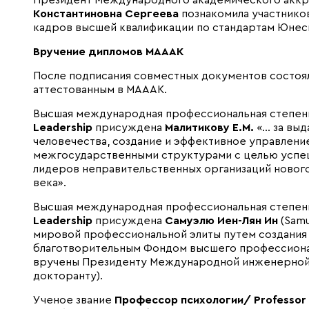
Президент Международного академического аккр
Константиновна Сергеева
познакомила участнико
кадров высшей квалификации по стандартам Юнес
Вручение дипломов МАААК
После подписания совместных документов состоя
аттестованным в МАААК.
Высшая международная профессиональная степе
Leadership
присуждена
Малитикову Е.М.
«… за выд
человечества, создание и эффективное управлен
межгосударственными структурами с целью успеш
лидеров неправительственных организаций нового 
века».
Высшая международная профессиональная степе
Leadership
присуждена
Самуэлю Иен-Лян Ин
(Samu
мировой профессиональной элиты путем создани
благотворительным Фондом высшего профессиональ
вручены Президенту Международной инженерной 
докторанту).
Ученое звание
Профессор психологии/ Professor 