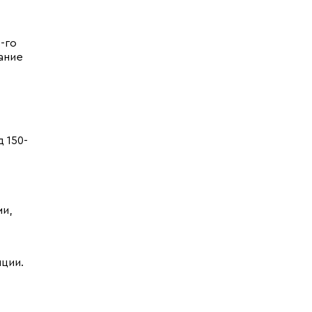
-го
ание
 150-
ми,
ции.