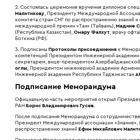
2. Состоялась церемония вручения дипломов спец
Малитикову
, Президенту Международной Ассоциа
комитета стран СНГ по распространению знаний и
международной премии «Тан» (Тайвань),
Мадине С
(Республика Казахстан),
Омару Фалхут
, врачу офт
Боткина (РФ).
3. Подписаны
Протоколы присоединения
к Мемора
компетенций Президентом Инженерной академии
секретарем, вице-президентом Азербайджанско
оглы
, Президентом инженерной академии Армен
Инженерной академии Республики Таджикистан
А
Подписание Меморандума
Официальную часть мероприятия открыл Президе
РАН
Борис Владимирович Гусев
.
После подписания Меморандума о сотрудничестве
Президент Международной ассоциации «Знание»,
распространению знаний
Ефим Михайлович Малит