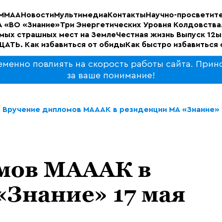
М
МАА
Новости
Мультимедиа
Контакты
Научно-просветите
 «ВО «Знание»
Три Энергетических Уровня Колдовства
амых страшных мест на Земле
Честная жизнь Выпуск 12ы
АТЬ. Как избавиться от обиды
Как быстро избавиться 
еменно повлиять на скорость работы сайта. Прин
за ваше понимание!
Вручение дипломов МАААК в резиденции МА «Знание» 1
мов МАААК в
«Знание» 17 мая