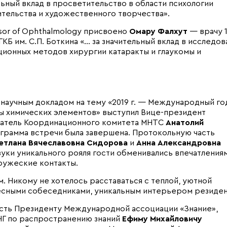
ельный вклад в просветительство в области психологии
тельства и художественного творчества».
sor of Ophthalmology присвоено
Омару Фалхут
— врачу 1
Б им. С.П. Боткина «… за значительный вклад в исследов
ционных методов хирургии катаракты и глаукомы и
научным докладом на тему «2019 г. — Международный год
цы химических элементов» выступил Вице-президент
датель Координационного комитета МНТС
Анатолий
ограмма встречи была завершена. Протокольную часть
етлана Вячеславовна Сидорова
и
Анна Александровна
вуки уникального рояля гости обменивались впечатления
дружеские контакты.
. Никому не хотелось расставаться с теплой, уютной
есными собеседниками, уникальным интерьером резиден
ость Президенту Международной ассоциации «Знание»,
Г по распространению знаний
Ефиму Михайловичу