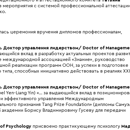
едитационного и аттестационного комитета
Татьяна
в мероприятия с системой профессиональной аттестаци
ко.
лась церемония вручения дипломов профессионалам,
нь
Доктор управления лидерством/ Doctor of Managemen
ающийся вклад в разработку актуальных проектов разви
ие международной ассоциацией «Знание», руководство
ной реализации программ ООН, за успехи в подготовке
типа, способных инициативно действовать в реалиях XXI
нь
Доктор управления лидерством/ Doctor of Managemen
el Yen-Liang Yin) «… за выдающийся вклад в позициониро
я и эффективного управления Международным
ного признания Tang Prize Foundation» (дипломы Самуэ
академии Борису Владимировичу Гусеву для передачи
of Psychology
присвоено практикующему психологу
Ма