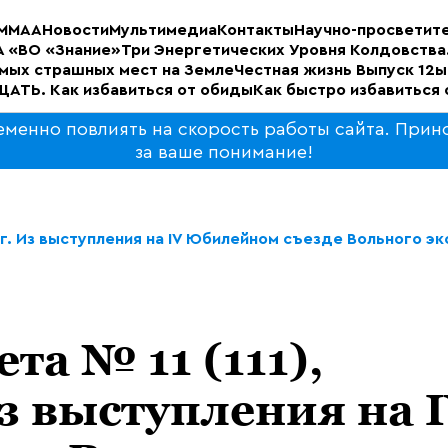
М
МАА
Новости
Мультимедиа
Контакты
Научно-просветите
 «ВО «Знание»
Три Энергетических Уровня Колдовства
амых страшных мест на Земле
Честная жизнь Выпуск 12ы
АТЬ. Как избавиться от обиды
Как быстро избавиться 
еменно повлиять на скорость работы сайта. Прин
за ваше понимание!
5 г. Из выступления на IV Юбилейном съезде Вольного 
та № 11 (111),
Из выступления на 