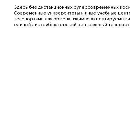
Здесь без дистанционных суперсовременных косм
Современные университеты и иные учебные цент
телепортами для обмена взаимно акцептируемыми 
единый дистрибьюторский центральный телепорт
адо освободить наше сознание от мировоззренчес
И здесь уместно напомнить слова Президента Гарв
образование слишком дорого, попробуйте, почём
Вновь созданный Всемирный университет, выдвинул
воли во имя решения Целей развития задач Тысяче
нищетой.
Опыт работы МА «Знание» — партнёрской структ
авторитетной семье неправительственных органи
Социальном Совете ООН, опыт Межгосударственно
взрослых, их базовой структуры Современной Гум
планетарные структуры нового Всемирного униве
Союз Экономистов, учёные и экономисты России, з
примут участие в наших инициативах для создания 
Спасибо за внимание.