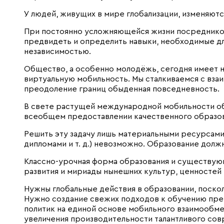
У людей, живущих в мире глобализации, изменяютс
При постоянно усложняющейся жизни посредником
предвидеть и определить навыки, необходимые дл
независимостью.
Общество, а особенно молодёжь, сегодня имеет 
виртуальную мобильность. Мы сталкиваемся с вз
преодоление границ обыденная повседневность.
В свете растущей международной мобильности об
всеобщем предоставлении качественного образов
Решить эту задачу лишь материальными ресурсами
дипломами и т. д.) невозможно. Образование долж
Классно-урочная форма образования и существующ
развития и мириады нынешних культур, ценностей 
Нужны глобальные действия в образовании, поско
Нужно создание свежих подходов к обучению пре
политик на единой основе мобильного взаимообме
увеличения производительности талантливого сов