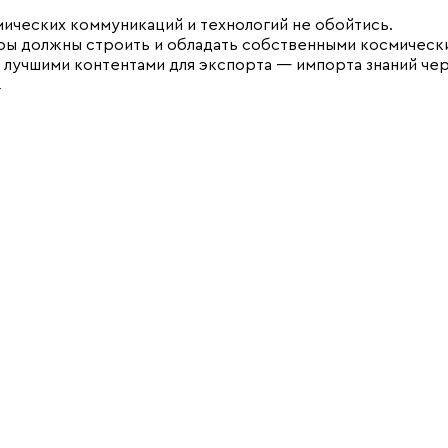
ических коммуникаций и технологий не обойтись.
ры должны строить и обладать собственными космическ
лучшими контентами для экспорта — импорта знаний че
.
ких стереотипов и стандартных аргументов.
ардского университета Дерека Вока: «Если вы считаете,
 невежество».
 лозунг «Знания на экспорт!», как признак выгоды и доб
летия, Устойчивого развития и победы над бедностью и
уры Вольного Экономического Общества в престижной и
заций с генеральным статусом в Экономическом и
го Комитета СНГ по распространению знаний и образо
анитарной Академии и, наконец, начавшего формировать
рситета позволяет верить, что ВЭО России, Междунаро
нания, опыт и авторитет которых трудно переоценить,
лучшего мира, основанного на общих ценностях и равенс