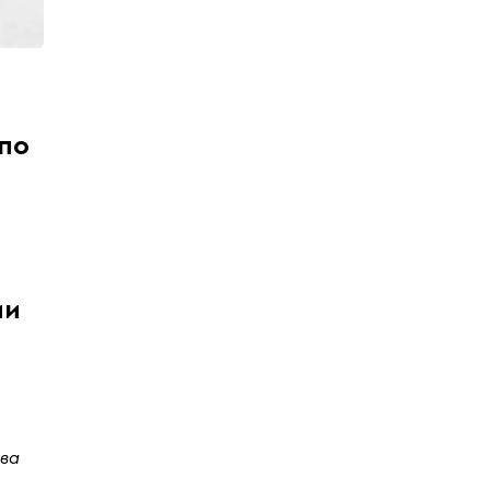
по
ии
тва
о