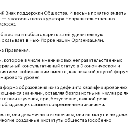
ий Знак поддержки Общества. И весьма приятно видеть
 — многоопытного куратора Неправительственных
ЭКОСОС.
Общества и поблагодарить за её удивительную
 оказывает в Нью-Йорке нашим Организациям.
на Правления.
, которое в числе именниковых неправительственных
енеральный консультативный статус в Экономическом и
иятием, собирающим вместе, как никакой другой фору
 мирового уровня.
ая форма образования из-за дефицита квалифицированных
яющимися знаниями, оставляя безграмотными миллиард 
тетами изучения, при, безусловно, важной роли
 и обладающих самыми современными знаниями.
есте, они динамичны и изменчивы, они не могут и не дол
 Многие созданные институты общества (особенно